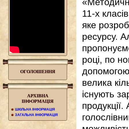
«Методичн
11-х класі
яке розро
ресурсу. А
пропонуємо
році, по н
допомогою 
O
ГОЛОШЕННЯ
велика кіл
існують за
АРХIВНА
IНФОРМАЦIЯ
продукції.
ШКIЛЬНА IНФОРМАЦIЯ
голослівни
ЗАГАЛЬНА IНФОРМАЦIЯ
можливість