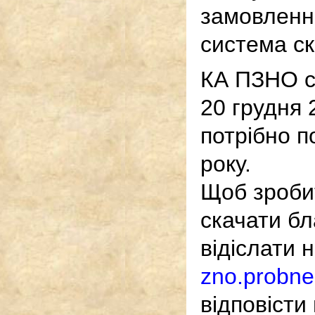
замовленні
система ск
КА ПЗНО ск
20 грудня 
потрібно п
року.
Щоб зроби
скачати бл
відіслати 
zno.probn
відповісти