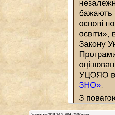
незалежн
бажають 
основі по
освіти», 
Закону У
Програми
оцінюван
УЦОЯО в 
ЗНО»
.
З поваго
Богданiвська ЗОШ №1
© 2014 - 2026 Учням.