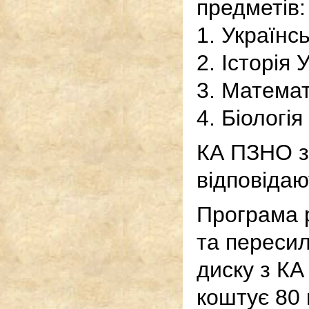
предметів:
1. Українс
2. Історія 
3. Матема
4. Біологія
КА ПЗНО з
відповіда
Програма 
та пересил
диску з КА
коштує 80 