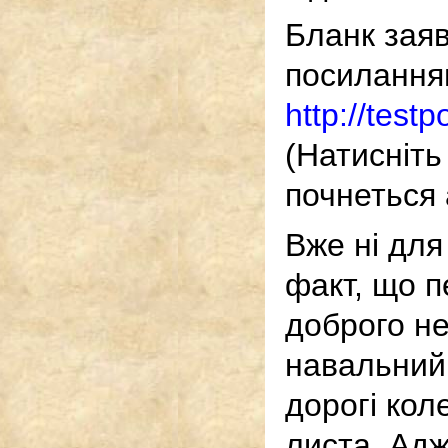
Бланк заяв
посилання
http://test
(Натисніть
почнеться 
Вже ні для
факт, що п
доброго н
навальний 
дорогі кол
листа. Адж