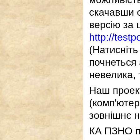
скачавши 
версію за
http://test
(Натисніть
почнеться
невелика, 
Наш проек
(комп'юте
зовнішнє 
КА ПЗНО п