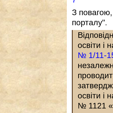
З повагою,
порталу".
Відповід
освіти і 
№ 1/11-1
незалежн
проводит
затвердж
освіти і 
№ 1121 «