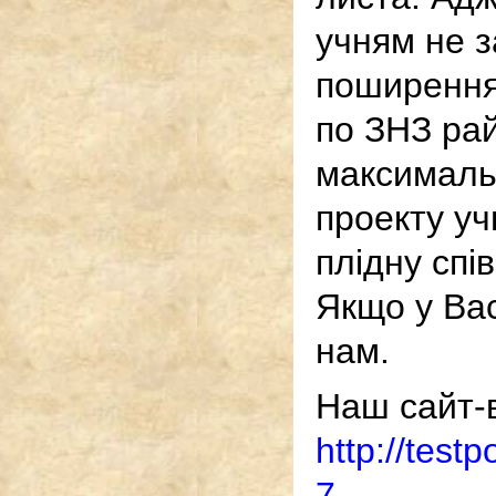
учням не з
поширення
по ЗНЗ ра
максималь
проекту уч
плідну спі
Якщо у Вас
нам.
Наш сайт-в
http://test
7