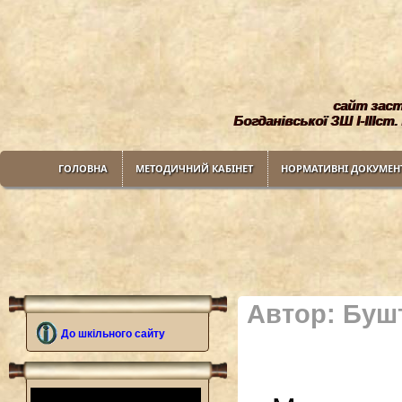
сайт заст
Богданiвської ЗШ I-IIIст.
ГОЛОВНА
МЕТОДИЧНИЙ КАБIНЕТ
НОРМАТИВНI ДОКУМЕН
Автор: Буш
До шкiльного сайту