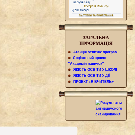
ЗАГАЛЬНА
IНФОРМАЦIЯ
Агенцiя освiтнiх програм
Соцiальний проект
"Академiя навичок"
ЯКІСТЬ ОСВІТИ У ШКОЛІ
ЯКІСТЬ ОСВІТИ У ДІЇ
ПРОЕКТ «Я ВЧИТЕЛЬ»