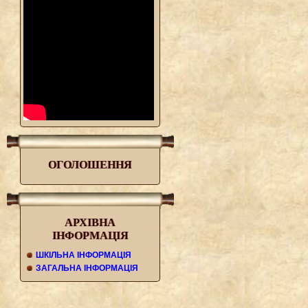
O
ГОЛОШЕННЯ
АРХIВНА
IНФОРМАЦIЯ
ШКIЛЬНА IНФОРМАЦIЯ
ЗАГАЛЬНА IНФОРМАЦIЯ