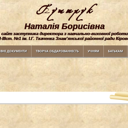
Буштрук
Наталiя Борисiвна
сайт заступника директора з навчально-виховної роботи
-IIIст. №1 iм. I.Г. Ткаченка Знам'янської районної ради Кіро
ВНI ДОКУМЕНТИ
ТВОРЧА ОБДАРОВАННIСТЬ
УЧНЯМ
БАТЬКАМ