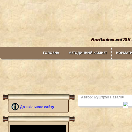
Богданiвської ЗШ I
ГОЛОВНА
МЕТОДИЧНИЙ КАБIНЕТ
НОРМАТИ
Автор: Буштрук Наталiя
До шкiльного сайту